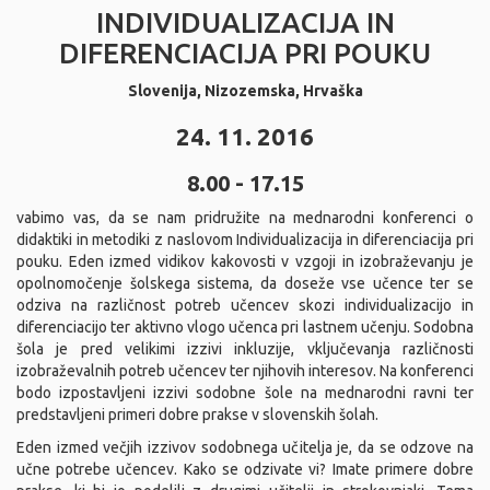
INDIVIDUALIZACIJA IN
DIFERENCIACIJA PRI POUKU
Slovenija, Nizozemska, Hrvaška
24. 11. 2016
8.00 - 17.15
vabimo vas, da se nam pridružite na mednarodni konferenci o
didaktiki in metodiki z naslovom Individualizacija in diferenciacija pri
pouku. Eden izmed vidikov kakovosti v vzgoji in izobraževanju je
opolnomočenje šolskega sistema, da doseže vse učence ter se
odziva na različnost potreb učencev skozi individualizacijo in
diferenciacijo ter aktivno vlogo učenca pri lastnem učenju. Sodobna
šola je pred velikimi izzivi inkluzije, vključevanja različnosti
izobraževalnih potreb učencev ter njihovih interesov. Na konferenci
bodo izpostavljeni izzivi sodobne šole na mednarodni ravni ter
predstavljeni primeri dobre prakse v slovenskih šolah.
Eden izmed večjih izzivov sodobnega učitelja je, da se odzove na
učne potrebe učencev. Kako se odzivate vi? Imate primere dobre