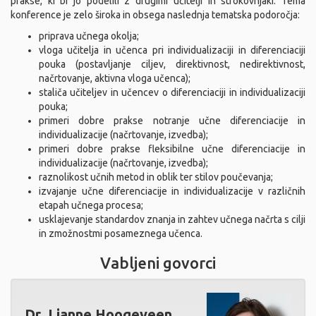
prakse, ki bi jo podelili z drugimi učitelji in strokovnjaki. Tema
konference je zelo široka in obsega naslednja tematska podoročja:
priprava učnega okolja;
vloga učitelja in učenca pri individualizaciji in diferenciaciji
pouka (postavljanje ciljev, direktivnost, nedirektivnost,
načrtovanje, aktivna vloga učenca);
staliča učiteljev in učencev o diferenciaciji in individualizaciji
pouka;
primeri dobre prakse notranje učne diferenciacije in
individualizacije (načrtovanje, izvedba);
primeri dobre prakse fleksibilne učne diferenciacije in
individualizacije (načrtovanje, izvedba);
raznolikost učnih metod in oblik ter stilov poučevanja;
izvajanje učne diferenciacije in individualizacije v različnih
etapah učnega procesa;
usklajevanje standardov znanja in zahtev učnega načrta s cilji
in zmožnostmi posameznega učenca.
Vabljeni govorci
Dr. Lianne Hoogeveen