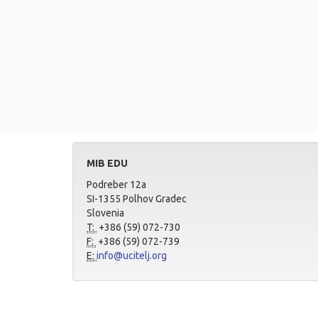
MIB EDU
Podreber 12a
SI-1355 Polhov Gradec
Slovenia
T:
+386 (59) 072-730
F:
+386 (59) 072-739
E:
info@ucitelj.org