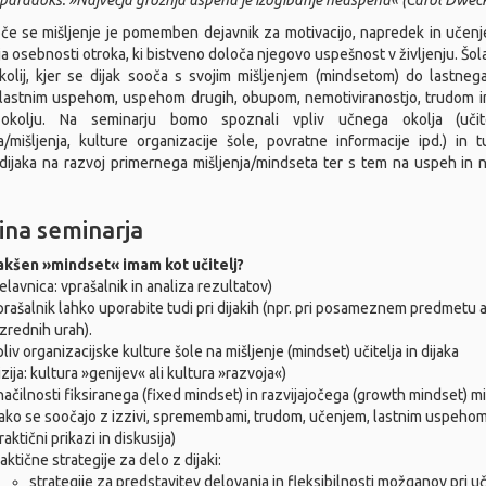
paradoks: »Največja grožnja uspehu je izogibanje neuspehu« (Carol Dwec
oče se mišljenje je pomemben dejavnik za motivacijo, napredek in učenj
ja osebnosti otroka, ki bistveno določa njegovo uspešnost v življenju. Šol
olij, kjer se dijak sooča s svojim mišljenjem (mindsetom) do lastneg
 lastnim uspehom, uspehom drugih, obupom, nemotiviranostjo, trudom in
kolju. Na seminarju bomo spoznali vpliv učnega okolja (učite
/mišljenja, kulture organizacije šole, povratne informacije ipd.) in t
ijaka na razvoj primernega mišljenja/mindseta ter s tem na uspeh in 
ina seminarja
akšen »mindset« imam kot učitelj?
elavnica: vprašalnik in analiza rezultatov)
rašalnik lahko uporabite tudi pri dijakih (npr. pri posameznem predmetu al
zrednih urah).
liv organizacijske kulture šole na mišljenje (mindset) učitelja in dijaka
izija: kultura »genijev« ali kultura »razvoja«)
ačilnosti fiksiranega (fixed mindset) in razvijajočega (growth mindset) m
ako se soočajo z izzivi, spremembami, trudom, učenjem, lastnim uspehom
raktični prikazi in diskusija)
aktične strategije za delo z dijaki:
strategije za predstavitev delovanja in fleksibilnosti možganov pri uč