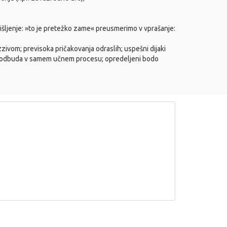
išljenje: »to je pretežko zame« preusmerimo v vprašanje:
zzivom; previsoka pričakovanja odraslih; uspešni dijaki
spodbuda v samem učnem procesu; opredeljeni bodo