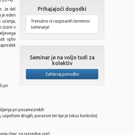
k 2014)
Prihajajoči dogodki
e. Je del
a je eden
a učenja,
Trenutno ni razpisanih terminov
 izzivi v
seminarja!
ljevega
udi vpliv
napredek
Seminar je na voljo tudi za
kolektiv
Zahtevaj ponudbo
i pri
išljenja pri posameznikih
, uspehom drugih, porazom ter kje je lokus kontrole)
enju (npr. za razredne ure);