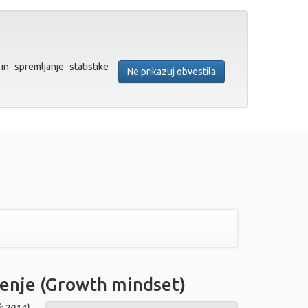
in spremljanje statistike
Ne prikazuj obvestila
ljenje (Growth mindset)