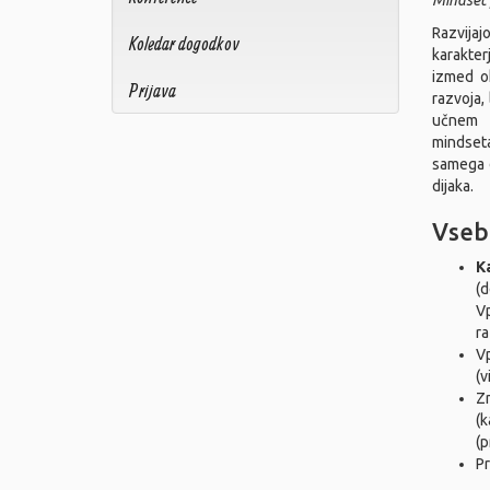
Mindset 
Razvijaj
Koledar dogodkov
karakter
izmed ok
Prijava
razvoja,
učnem o
mindseta
samega d
dijaka.
Vseb
K
(d
Vp
ra
Vp
(v
Zn
(k
(p
Pr