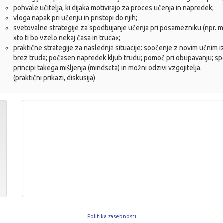
pohvale učitelja, ki dijaka motivirajo za proces učenja in napredek;
vloga napak pri učenju in pristopi do njih;
svetovalne strategije za spodbujanje učenja pri posamezniku (npr. m
»to ti bo vzelo nekaj časa in truda«;
praktične strategije za naslednje situacije: soočenje z novim učnim i
brez truda; počasen napredek kljub trudu; pomoč pri obupavanju; 
principi takega mišljenja (mindseta) in možni odzivi vzgojitelja.
(praktični prikazi, diskusija)
Politika zasebnosti