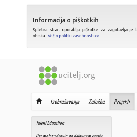
Informacija o piškotkih
Spletna stran uporablja piškotke za zagotavljanje bo
obiska.
Več o politiki zasebnosti >>
Izobraževanje
Založba
Projekti
Talent Education
Promotor zdravja na delovnem mestu