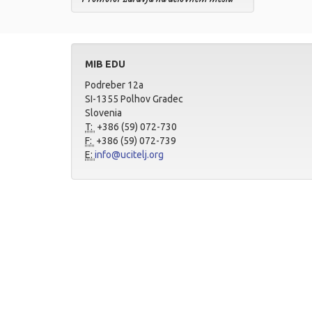
MIB EDU
Podreber 12a
SI-1355 Polhov Gradec
Slovenia
T:
+386 (59) 072-730
F:
+386 (59) 072-739
E:
info@ucitelj.org