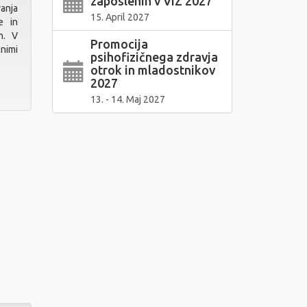
zaposlenih v VIZ 2027
anja
15. April 2027
e in
h. V
Promocija
nimi
psihofizičnega zdravja
otrok in mladostnikov
2027
13. - 14. Maj 2027