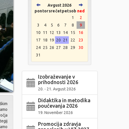
Avgust 2026
pon
tor
sre
čet
pet
sob
ned
1
2
3
4
5
6
7
8
9
10
11
12
13
14
15
16
17
18
19
20
21
22
23
24
25
26
27
28
29
30
31
Izobraževanje v
prihodnosti 2026
20. - 21. Avgust 2026
Didaktika in metodika
škim
poučevanja 2026
jamo
19. November 2026
očja
egij
Promocija zdravja
ramo