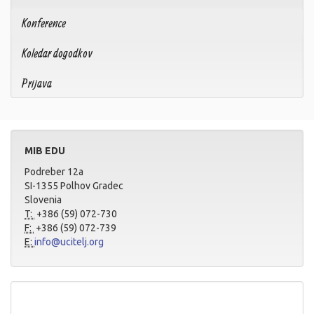
Konference
Koledar dogodkov
Prijava
MIB EDU
Podreber 12a
SI-1355 Polhov Gradec
Slovenia
T:
+386 (59) 072-730
F:
+386 (59) 072-739
E:
info@ucitelj.org