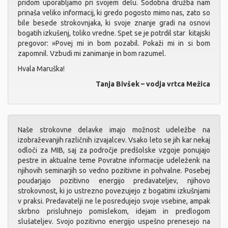
pridom uporabljamo pri svojem delu. Sodobna družba nam
prinaša veliko informacij, ki gredo pogosto mimo nas, zato so
bile besede strokovnjaka, ki svoje znanje gradi na osnovi
bogatih izkušenj, toliko vredne. Spet se je potrdil star kitajski
pregovor: »Povej mi in bom pozabil. Pokaži mi in si bom
zapomnil. Vzbudi mi zanimanje in bom razumel.
Hvala Maruška!
Tanja Bivšek – vodja vrtca Mežica
Naše strokovne delavke imajo možnost udeležbe na
izobraževanjih različnih izvajalcev. Vsako leto se jih kar nekaj
odloči za MIB, saj za področje predšolske vzgoje ponujajo
pestre in aktualne teme Povratne informacije udeleženk na
njihovih seminarjih so vedno pozitivne in pohvalne. Posebej
poudarjajo pozitivno energijo predavateljev, njihovo
strokovnost, ki jo ustrezno povezujejo z bogatimi izkušnjami
v praksi. Predavatelji ne le posredujejo svoje vsebine, ampak
skrbno prisluhnejo pomislekom, idejam in predlogom
slušateljev. Svojo pozitivno energijo uspešno prenesejo na