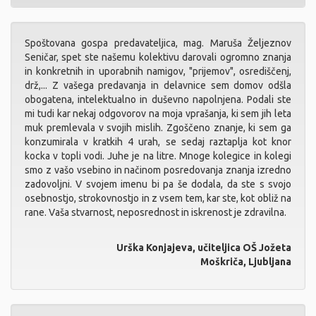
Spoštovana gospa predavateljica, mag. Maruša Željeznov
Seničar, spet ste našemu kolektivu darovali ogromno znanja
in konkretnih in uporabnih namigov, "prijemov", osrediščenj,
drž,... Z vašega predavanja in delavnice sem domov odšla
obogatena, intelektualno in duševno napolnjena. Podali ste
mi tudi kar nekaj odgovorov na moja vprašanja, ki sem jih leta
muk premlevala v svojih mislih. Zgoščeno znanje, ki sem ga
konzumirala v kratkih 4 urah, se sedaj raztaplja kot knor
kocka v topli vodi. Juhe je na litre. Mnoge kolegice in kolegi
smo z vašo vsebino in načinom posredovanja znanja izredno
zadovoljni. V svojem imenu bi pa še dodala, da ste s svojo
osebnostjo, strokovnostjo in z vsem tem, kar ste, kot obliž na
rane. Vaša stvarnost, neposrednost in iskrenost je zdravilna.
Urška Konjajeva, učiteljica OŠ Jožeta
Moškriča, Ljubljana