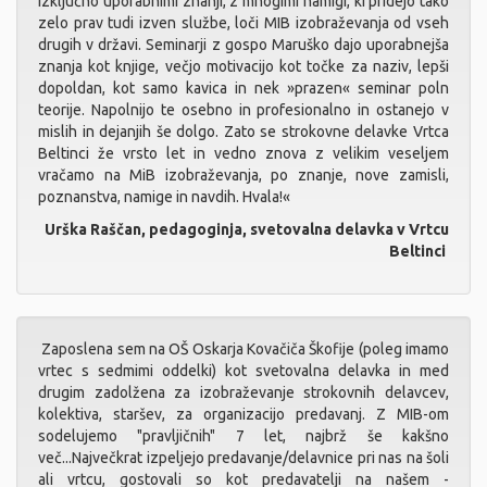
izključno uporabnimi znanji, z mnogimi namigi, ki pridejo tako
zelo prav tudi izven službe, loči MIB izobraževanja od vseh
drugih v državi. Seminarji z gospo Maruško dajo uporabnejša
znanja kot knjige, večjo motivacijo kot točke za naziv, lepši
dopoldan, kot samo kavica in nek »prazen« seminar poln
teorije. Napolnijo te osebno in profesionalno in ostanejo v
mislih in dejanjih še dolgo. Zato se strokovne delavke Vrtca
Beltinci že vrsto let in vedno znova z velikim veseljem
vračamo na MiB izobraževanja, po znanje, nove zamisli,
poznanstva, namige in navdih. Hvala!«
Urška Raščan, pedagoginja, svetovalna delavka v Vrtcu
Beltinci
Zaposlena sem na OŠ Oskarja Kovačiča Škofije (poleg imamo
vrtec s sedmimi oddelki) kot svetovalna delavka in med
drugim zadolžena za izobraževanje strokovnih delavcev,
kolektiva, staršev, za organizacijo predavanj. Z MIB-om
sodelujemo "pravljičnih" 7 let, najbrž še kakšno
več...Največkrat izpeljejo predavanje/delavnice pri nas na šoli
ali vrtcu, gostovali so kot predavatelji na našem -