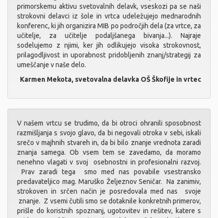
primorskemu aktivu svetovalnih delavk, vseskozi pa se naši
strokovni delavci iz šole in vrtca udeležujejo mednarodnih
konferenc, ki jih organizira MIB po področjih dela (za vrtce, za
učitelje, za učitelje podaljšanega bivanja...). Najraje
sodelujemo z njimi, ker jih odlikujejo visoka strokovnost,
prilagodljivost in uporabnost pridobljenih znanj/strategij za
umeščanje v naše delo.
Karmen Mekota, svetovalna delavka OŠ Škofije in vrtec
V našem vrtcu se trudimo, da bi otroci ohranili sposobnost
razmišljanja s svojo glavo, da bi negovali otroka v sebi, iskali
srečo v majhnih stvareh in, da bi bilo znanje vrednota zaradi
znanja samega. Ob vsem tem se zavedamo, da moramo
nenehno vlagati v svoj osebnostni in profesionalni razvoj.
Prav zaradi tega smo med nas povabile vsestransko
predavateljico mag. Maruško Željeznov Seničar. Na zanimiv,
strokoven in srčen način je posredovala med nas svoje
znanje. Z vsemi čutili smo se dotaknile konkretnih primerov,
prišle do koristnih spoznanj, ugotovitev in rešitev, katere s