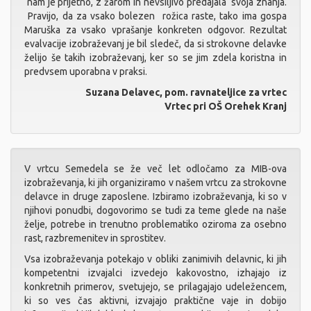
nam je prijetno, z žarom in nevsiljivo predajala svoja znanja.
Pravijo, da za vsako bolezen rožica raste, tako ima gospa
Maruška za vsako vprašanje konkreten odgovor. Rezultat
evalvacije izobraževanj je bil sledeč, da si strokovne delavke
želijo še takih izobraževanj, ker so se jim zdela koristna in
predvsem uporabna v praksi.
Suzana Delavec, pom. ravnateljice za vrtec
Vrtec pri OŠ Orehek Kranj
V vrtcu Semedela se že več let odločamo za MIB-ova
izobraževanja, ki jih organiziramo v našem vrtcu za strokovne
delavce in druge zaposlene. Izbiramo izobraževanja, ki so v
njihovi ponudbi, dogovorimo se tudi za teme glede na naše
želje, potrebe in trenutno problematiko oziroma za osebno
rast, razbremenitev in sprostitev.
Vsa izobraževanja potekajo v obliki zanimivih delavnic, ki jih
kompetentni izvajalci izvedejo kakovostno, izhajajo iz
konkretnih primerov, svetujejo, se prilagajajo udeležencem,
ki so ves čas aktivni, izvajajo praktične vaje in dobijo