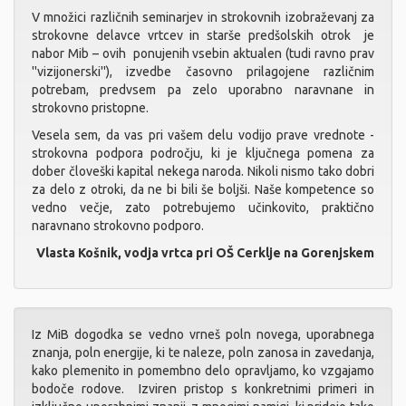
V množici različnih seminarjev in strokovnih izobraževanj za
strokovne delavce vrtcev in starše predšolskih otrok je
nabor Mib – ovih ponujenih vsebin aktualen (tudi ravno prav
''vizijonerski''), izvedbe časovno prilagojene različnim
potrebam, predvsem pa zelo uporabno naravnane in
strokovno pristopne.
Vesela sem, da vas pri vašem delu vodijo prave vrednote -
strokovna podpora področju, ki je ključnega pomena za
dober človeški kapital nekega naroda. Nikoli nismo tako dobri
za delo z otroki, da ne bi bili še boljši. Naše kompetence so
vedno večje, zato potrebujemo učinkovito, praktično
naravnano strokovno podporo.
Vlasta Košnik, vodja vrtca pri OŠ Cerklje na Gorenjskem
Iz MiB dogodka se vedno vrneš poln novega, uporabnega
znanja, poln energije, ki te naleze, poln zanosa in zavedanja,
kako plemenito in pomembno delo opravljamo, ko vzgajamo
bodoče rodove. Izviren pristop s konkretnimi primeri in