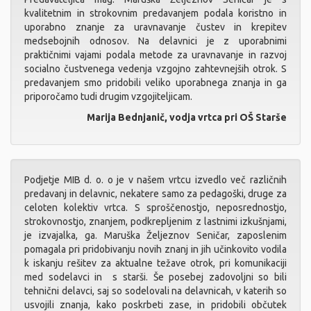
kvalitetnim in strokovnim predavanjem podala koristno in
uporabno znanje za uravnavanje čustev in krepitev
medsebojnih odnosov. Na delavnici je z uporabnimi
praktičnimi vajami podala metode za uravnavanje in razvoj
socialno čustvenega vedenja vzgojno zahtevnejših otrok. S
predavanjem smo pridobili veliko uporabnega znanja in ga
priporočamo tudi drugim vzgojiteljicam.
Marija Bednjanič, vodja vrtca pri OŠ Starše
Podjetje MIB d. o. o je v našem vrtcu izvedlo več različnih
predavanj in delavnic, nekatere samo za pedagoški, druge za
celoten kolektiv vrtca. S sproščenostjo, neposrednostjo,
strokovnostjo, znanjem, podkrepljenim z lastnimi izkušnjami,
je izvajalka, ga. Maruška Željeznov Seničar, zaposlenim
pomagala pri pridobivanju novih znanj in jih učinkovito vodila
k iskanju rešitev za aktualne težave otrok, pri komunikaciji
med sodelavci in s starši. Še posebej zadovoljni so bili
tehnični delavci, saj so sodelovali na delavnicah, v katerih so
usvojili znanja, kako poskrbeti zase, in pridobili občutek