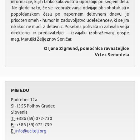
informacije, ki jih lahko kakovostno uporabijo pri svojem delu.
Ne glede na to, če se izobraževanja odvijajo ob sobotah ali v
popoldanskem času po napornem delovnem dnevu, je
prisoten smeh - humor in zadovoljstvo udeležencev, ki se jim
nikakor ne mudi z delavnic. Posebna pohvala in zahvala velja
direktorici in predavateljici – izvajalki izobraževanj, gospe
mag. Maruški Željeznov Seničar.
Orjana Zigmund, pomočnica ravnateljice
Vrtec Semedela
MIB EDU
Podreber 12a
SI-1355 Polhov Gradec
Slovenia
T:
+386 (59) 072-730
F:
+386 (59) 072-739
E:
info@ucitelj.org