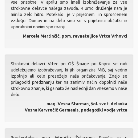
vse prisotne. V aprilu smo imeli izobraževanje za vse
strokovne delavce našega zavoda. 4 urno druženje nam je
minilo zelo hitro. Potekalo je v prijetnem in sproščenem
vzdušju. Domov in na delo smo se s prijetnimi občutki in
uporabnimi novimi spoznanji.
Marcela Martinčič, pom. ravnateljice Vrtca Vrhovci
Strokovni delavci Vrtec pri OŠ Šmarje pri Kopru se radi
udeležujemo izobraževanj, ki jih organizira MiB, saj vedno
izpolnijo ali celo presežejo naša pričakovanja. Znajo se
prilagoditi predznanju ter na zanimiv način dopolniti naše
strokovno znanje, ki ga nato že naslednji dan vnesemo v naše
delo.
mag. Vesna Starman, šol. svet. delavka
Vesna Karvrečič Germanis, pedagoški vodja vrtca
Predavateljica mag. Maruška Željeznov Seničar je s