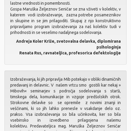
lastne vrednosti in pomembnosti.
Gospa Maruška Željeznov Seničar se zna vživeti v kolektiv, v
katerem vodi izobraževanje, zazna potrebe posameznikov
in skupine in se jim prilagoditi. Skupaj z njo konstruktivno
pripravljamo program izobraževanja za naš kolektiv tudi v
prihodnosti in se veselimo nadaljnega sodelovanja.
Andreja Koler Križe, svetovalna delavka, diplomirana
psihologinja
Renata Rus, ravnateljica, profesorica defektologije
Izobraževanja, ki jih pripravlja Mib potekajo v obliki dinamičnih
predavanj in delavnic. V našem vrtcu smo gostili kar nekaj »
Mibovih« seminarjev s področja sodelovanja s starši,
timskega dela, komunikacije in vzgoje predšolskih otrok.
Strokovne delavke so se opremile z novimi znanji in
veščinami, ki so jih lahko prenesle v vsakdanje delo oz.
prakso. Vsa izobraževanja so bila učinkovita, ker so bila
vsebinsko in izvedbeno prilagojena našemu
kolektivu. Predavateljica mag. Maruška Željeznov Seničar