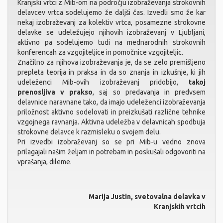
Kranjski vrtci z Mib-om na področju izobraževanja strokovnih
delavcev vrtca sodelujemo že daljši čas. Izvedli smo že kar
nekaj izobraževanj za kolektiv vrtca, posamezne strokovne
delavke se udeležujejo njihovih izobraževanj v Ljubljani,
aktivno pa sodelujemo tudi na mednarodnih strokovnih
konferencah za vzgojiteljice in pomočnice vzgojiteljic.
Značilno za njihova izobraževanja je, da se zelo premišljeno
prepleta teorija in praksa in da so znanja in izkušnje, ki jih
udeleženci Mib-ovih izobraževanj pridobijo,
takoj
prenosljiva v prakso
, saj so predavanja in predvsem
delavnice naravnane tako, da imajo udeleženci izobraževanja
priložnost aktivno sodelovati in preizkušati različne tehnike
vzgojnega ravnanja. Aktivna udeležba v delavnicah spodbuja
strokovne delavce k razmisleku o svojem delu.
Pri izvedbi izobraževanj so se pri Mib-u vedno znova
prilagajali našim željam in potrebam in poskušali odgovoriti na
vprašanja, dileme.
Marija Justin, svetovalna delavka v
Kranjskih vrtcih