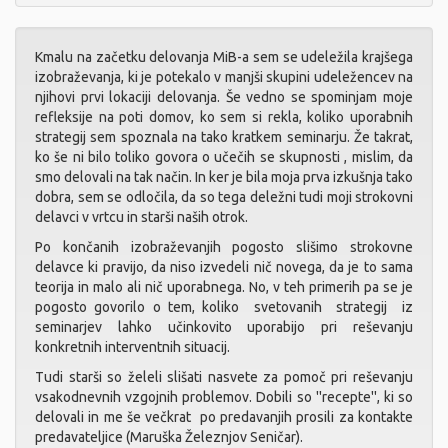
Kmalu na začetku delovanja MiB-a sem se udeležila krajšega
izobraževanja, ki je potekalo v manjši skupini udeležencev na
njihovi prvi lokaciji delovanja. Še vedno se spominjam moje
refleksije na poti domov, ko sem si rekla, koliko uporabnih
strategij sem spoznala na tako kratkem seminarju. Že takrat,
ko še ni bilo toliko govora o učečih se skupnosti , mislim, da
smo delovali na tak način. In ker je bila moja prva izkušnja tako
dobra, sem se odločila, da so tega deležni tudi moji strokovni
delavci v vrtcu in starši naših otrok.
Po končanih izobraževanjih pogosto slišimo strokovne
delavce ki pravijo, da niso izvedeli nič novega, da je to sama
teorija in malo ali nič uporabnega. No, v teh primerih pa se je
pogosto govorilo o tem, koliko svetovanih strategij iz
seminarjev lahko učinkovito uporabijo pri reševanju
konkretnih interventnih situacij.
Tudi starši so želeli slišati nasvete za pomoč pri reševanju
vsakodnevnih vzgojnih problemov. Dobili so ''recepte'', ki so
delovali in me še večkrat po predavanjih prosili za kontakte
predavateljice (Maruška Železnjov Seničar).