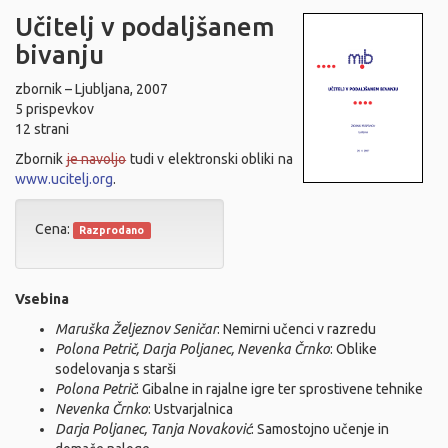
Učitelj v podaljšanem
bivanju
zbornik – Ljubljana, 2007
5 prispevkov
12 strani
Zbornik
je navoljo
tudi v elektronski obliki na
www.ucitelj.org
.
Cena:
Razprodano
Vsebina
Maruška Željeznov Seničar
: Nemirni učenci v razredu
Polona Petrič, Darja Poljanec, Nevenka Črnko
: Oblike
sodelovanja s starši
Polona Petrič
: Gibalne in rajalne igre ter sprostivene tehnike
Nevenka Črnko
: Ustvarjalnica
Darja Poljanec, Tanja Novaković
: Samostojno učenje in