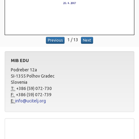
1
/
13
Previous
Next
MIB EDU
Podreber 12a
SI-1355 Polhov Gradec
Slovenia
T:
+386 (59) 072-730
F:
+386 (59) 072-739
E:
info@ucitelj.org