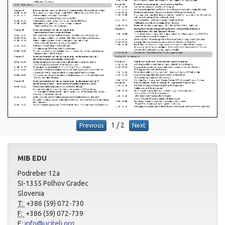
1
/
2
Previous
Next
MIB EDU
Podreber 12a
SI-1355 Polhov Gradec
Slovenia
T:
+386 (59) 072-730
F:
+386 (59) 072-739
E:
info@ucitelj.org