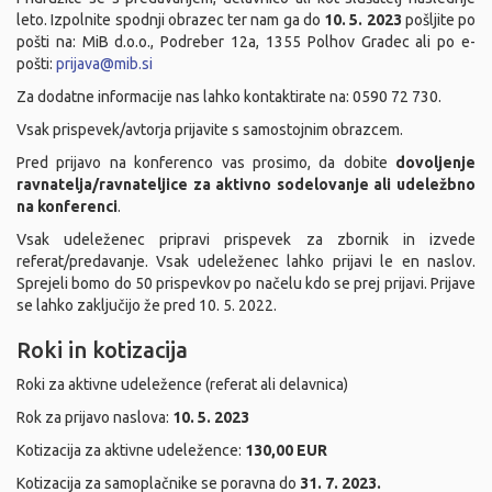
leto. Izpolnite spodnji obrazec ter nam ga do
10. 5. 2023
pošljite po
pošti na: MiB d.o.o., Podreber 12a, 1355 Polhov Gradec ali po e-
pošti:
prijava@mib.si
Za dodatne informacije nas lahko kontaktirate na: 0590 72 730.
Vsak prispevek/avtorja prijavite s samostojnim obrazcem.
Pred prijavo na konferenco vas prosimo, da dobite
dovoljenje
ravnatelja/ravnateljice za aktivno sodelovanje ali udeležbno
na konferenci
.
Vsak udeleženec pripravi prispevek za zbornik in izvede
referat/predavanje. Vsak udeleženec lahko prijavi le en naslov.
Sprejeli bomo do 50 prispevkov po načelu kdo se prej prijavi. Prijave
se lahko zaključijo že pred 10. 5. 2022.
Roki in kotizacija
Roki za aktivne udeležence (referat ali delavnica)
Rok za prijavo naslova:
10. 5. 2023
Kotizacija za aktivne udeležence:
130,00 EUR
Kotizacija za samoplačnike se poravna do
31. 7. 2023.