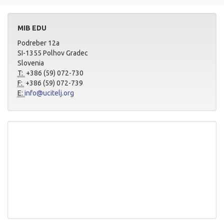
MIB EDU
Podreber 12a
SI-1355 Polhov Gradec
Slovenia
T:
+386 (59) 072-730
F:
+386 (59) 072-739
E:
info@ucitelj.org