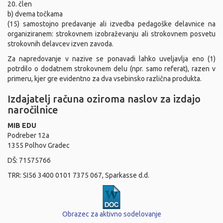
20. člen
b) dvema točkama
(15) samostojno predavanje ali izvedba pedagoške delavnice na
organiziranem: strokovnem izobraževanju ali strokovnem posvetu
strokovnih delavcev izven zavoda.
Za napredovanje v nazive se ponavadi lahko uveljavlja eno (1)
potrdilo o dodatnem strokovnem delu (npr. samo referat), razen v
primeru, kjer gre evidentno za dva vsebinsko različna produkta.
Izdajatelj računa oziroma naslov za izdajo
naročilnice
MIB EDU
Podreber 12a
1355 Polhov Gradec
DŠ: 71575766
TRR: SI56 3400 0101 7375 067, Sparkasse d.d.
Obrazec za aktivno sodelovanje