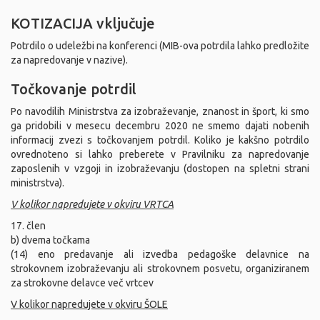
KOTIZACIJA vključuje
Potrdilo o udeležbi na konferenci (MIB-ova potrdila lahko predložite
za napredovanje v nazive).
Točkovanje potrdil
Po navodilih Ministrstva za izobraževanje, znanost in šport, ki smo
ga pridobili v mesecu decembru 2020 ne smemo dajati nobenih
informacij zvezi s točkovanjem potrdil. Koliko je kakšno potrdilo
ovrednoteno si lahko preberete v Pravilniku za napredovanje
zaposlenih v vzgoji in izobraževanju (dostopen na spletni strani
ministrstva).
V kolikor napredujete v okviru VRTCA
17. člen
b) dvema točkama
(14) eno predavanje ali izvedba pedagoške delavnice na
strokovnem izobraževanju ali strokovnem posvetu, organiziranem
za strokovne delavce več vrtcev
V kolikor napredujete v okviru ŠOLE