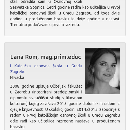
staž odradila sam u Osnovnoj školi
Sesvetska Sopnica. Četiri godine radim kao učiteljica u Prvoj
katoličkoj osnovnoj školi u Gradu Zagrebu, od toga dvije
godine u produženom boravku te dvije godine u nastavi.
Trenutno podučavam u prvom razredu.
Lana Rom, mag.prim.educ
I Katolička osnovna škola u Gradu
Zagrebu
Hrvaška
2008. godine upisuje Učiteljski fakultet
u Zagrebu (integrirani preddiplomski i
diplomski sveučilišni studij s likovnom
kulturom) kojeg završava 2015. godine diplomskim radom iz
dječje književnosti. U školskoj godini 2014./2015. započinje s
radom u Prvoj katoličkojm osnovnoj školi u Gradu Zagrebu
gdje radi kao učiteljica razredne nastave u produženom
boravku.