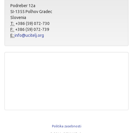
Podreber 12a
SI-1355 Polhov Gradec
Slovenia
T:
+386 (59) 072-730
F:
+386 (59) 072-739
E:
info@ucitelj.org
Politika zasebnosti