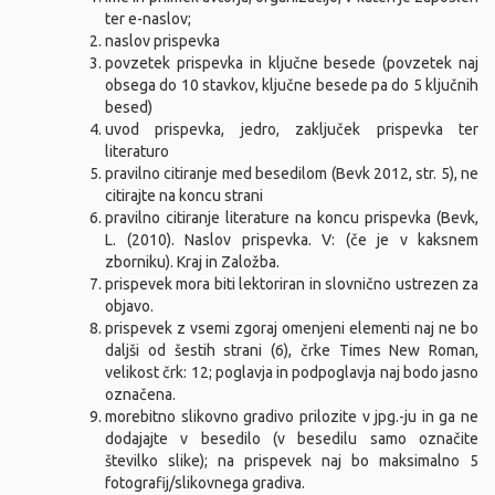
ter e-naslov;
naslov prispevka
povzetek prispevka in ključne besede (povzetek naj
obsega do 10 stavkov, ključne besede pa do 5 ključnih
besed)
uvod prispevka, jedro, zaključek prispevka ter
literaturo
pravilno citiranje med besedilom (Bevk 2012, str. 5), ne
citirajte na koncu strani
pravilno citiranje literature na koncu prispevka (Bevk,
L. (2010). Naslov prispevka. V: (če je v kaksnem
zborniku). Kraj in Založba.
prispevek mora biti lektoriran in slovnično ustrezen za
objavo.
prispevek z vsemi zgoraj omenjeni elementi naj ne bo
daljši od šestih strani (6), črke Times New Roman,
velikost črk: 12; poglavja in podpoglavja naj bodo jasno
označena.
morebitno slikovno gradivo prilozite v jpg.-ju in ga ne
dodajajte v besedilo (v besedilu samo označite
številko slike); na prispevek naj bo maksimalno 5
fotografij/slikovnega gradiva.