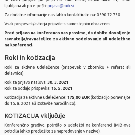
Ljubljana ali po e-pošti:
prijava@mib.si
Za dodatne informacije nas lahko kontaktirate na: 0590 72 730.
Vsak prispevek/avtorja prijavite s samostojnim obrazcem.
Pred prijavo na konferenco vas prosimo, da dobite dovoljenje
ravnatelja/ravnateljice za aktivno sodelovanje ali udeležbno
na konferenci.
Roki in kotizacija
Roki za aktivne udeležence (prispevek v zborniku + referat ali
delavnica)
Rok za prijavo naslova:
30. 3. 2021
Rok za oddajo prispevka:
15. 5. 2021
Kotizacija za aktivne udeležence:
175,00 EUR
(kotizacijo poravnajte
do 15. 8. 2021 ali izstavite naročilnico).
KOTIZACIJA vključuje
Konferenčno gradivo, potrdilo o udeležbi na konferenci (MIB-ova
potrdila lahko predložite za napredovanje v nazive).