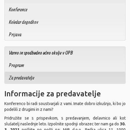
Konference
Koledar dogodkov
Prijava
Varno in spodbudno učno okolje v OPB
Program
Za predavatelje
Informacije za predavatelje
Konferenco bi radi soustvarjali z vami. Imate dobro izkušnjo, ki bo jo
podelili z drugimi in z nami?
Pridružite se s prispevkom, s predavanjem, delavnico ali kot
slušatelj naslednje leto. Izpolnite spodnji obrazec ter nam ga do
30.
3. 2021
pošljite po pošti na: MiB d.o.o., Reška ulica 11, 1000