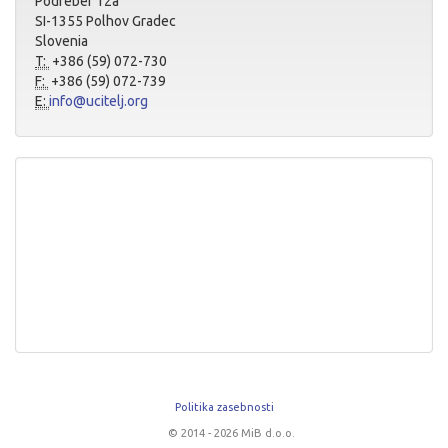
Podreber 12a
SI-1355 Polhov Gradec
Slovenia
T:
+386 (59) 072-730
F:
+386 (59) 072-739
E:
info@ucitelj.org
Politika zasebnosti
© 2014 - 2026 MiB d.o.o.