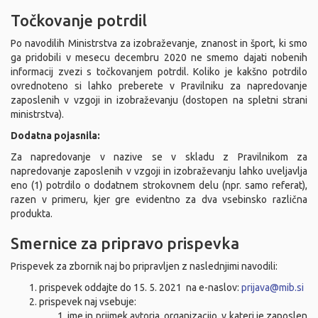
Točkovanje potrdil
Po navodilih Ministrstva za izobraževanje, znanost in šport, ki smo
ga pridobili v mesecu decembru 2020 ne smemo dajati nobenih
informacij zvezi s točkovanjem potrdil. Koliko je kakšno potrdilo
ovrednoteno si lahko preberete v Pravilniku za napredovanje
zaposlenih v vzgoji in izobraževanju (dostopen na spletni strani
ministrstva).
Dodatna pojasnila:
Za napredovanje v nazive se v skladu z Pravilnikom za
napredovanje zaposlenih v vzgoji in izobraževanju lahko uveljavlja
eno (1) potrdilo o dodatnem strokovnem delu (npr. samo referat),
razen v primeru, kjer gre evidentno za dva vsebinsko različna
produkta.
Smernice za pripravo prispevka
Prispevek za zbornik naj bo pripravljen z naslednjimi navodili:
prispevek oddajte do 15. 5. 2021 na e-naslov:
prijava@mib.si
prispevek naj vsebuje:
ime in priimek avtorja, organizacijo, v kateri je zaposlen