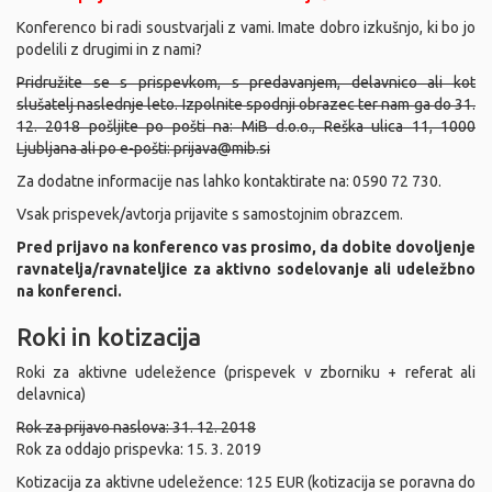
Konferenco bi radi soustvarjali z vami. Imate dobro izkušnjo, ki bo jo
podelili z drugimi in z nami?
Pridružite se s prispevkom, s predavanjem, delavnico ali kot
slušatelj naslednje leto. Izpolnite spodnji obrazec ter nam ga do 31.
12. 2018 pošljite po pošti na: MiB d.o.o., Reška ulica 11, 1000
Ljubljana ali po e-pošti:
prijava@mib.si
Za dodatne informacije nas lahko kontaktirate na: 0590 72 730.
Vsak prispevek/avtorja prijavite s samostojnim obrazcem.
Pred prijavo na konferenco vas prosimo, da dobite dovoljenje
ravnatelja/ravnateljice za aktivno sodelovanje ali udeležbno
na konferenci.
Roki in kotizacija
Roki za aktivne udeležence (prispevek v zborniku + referat ali
delavnica)
Rok za prijavo naslova: 31. 12. 2018
Rok za oddajo prispevka: 15. 3. 2019
Kotizacija za aktivne udeležence: 125 EUR (kotizacija se poravna do