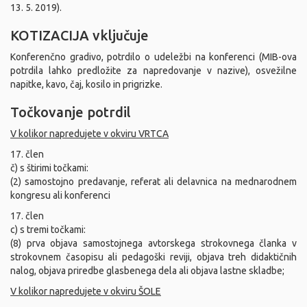
13. 5. 2019).
KOTIZACIJA vključuje
Konferenčno gradivo, potrdilo o udeležbi na konferenci (MIB-ova
potrdila lahko predložite za napredovanje v nazive), osvežilne
napitke, kavo, čaj, kosilo in prigrizke.
Točkovanje potrdil
V kolikor napredujete v okviru VRTCA
17. člen
č) s štirimi točkami:
(2) samostojno predavanje, referat ali delavnica na mednarodnem
kongresu ali konferenci
17. člen
c) s tremi točkami:
(8) prva objava samostojnega avtorskega strokovnega članka v
strokovnem časopisu ali pedagoški reviji, objava treh didaktičnih
nalog, objava priredbe glasbenega dela ali objava lastne skladbe;
V kolikor napredujete v okviru ŠOLE