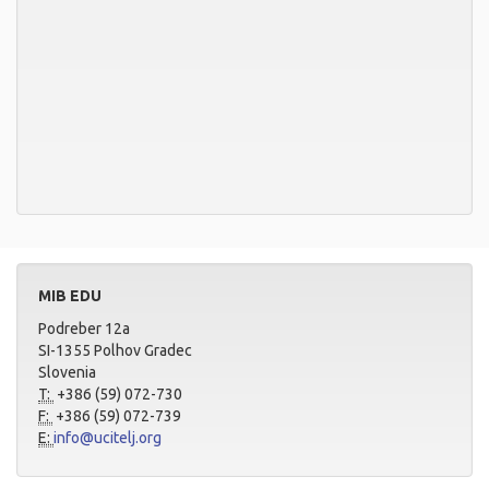
MIB EDU
Podreber 12a
SI-1355 Polhov Gradec
Slovenia
T:
+386 (59) 072-730
F:
+386 (59) 072-739
E:
info@ucitelj.org