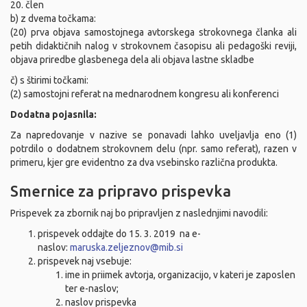
20. člen
b) z dvema točkama:
(20) prva objava samostojnega avtorskega strokovnega članka ali
petih didaktičnih nalog v strokovnem časopisu ali pedagoški reviji,
objava priredbe glasbenega dela ali objava lastne skladbe
č) s štirimi točkami:
(2) samostojni referat na mednarodnem kongresu ali konferenci
Dodatna pojasnila:
Za napredovanje v nazive se ponavadi lahko uveljavlja eno (1)
potrdilo o dodatnem strokovnem delu (npr. samo referat), razen v
primeru, kjer gre evidentno za dva vsebinsko različna produkta.
Smernice za pripravo prispevka
Prispevek za zbornik naj bo pripravljen z naslednjimi navodili:
prispevek oddajte do 15. 3. 2019 na e-
naslov:
maruska.zeljeznov@mib.si
prispevek naj vsebuje:
ime in priimek avtorja, organizacijo, v kateri je zaposlen
ter e-naslov;
naslov prispevka