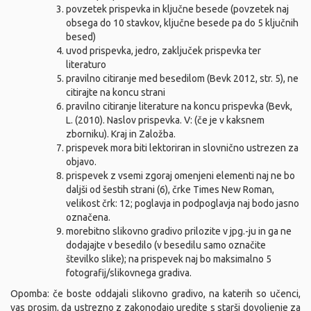
povzetek prispevka in ključne besede (povzetek naj
obsega do 10 stavkov, ključne besede pa do 5 ključnih
besed)
uvod prispevka, jedro, zaključek prispevka ter
literaturo
pravilno citiranje med besedilom (Bevk 2012, str. 5), ne
citirajte na koncu strani
pravilno citiranje literature na koncu prispevka (Bevk,
L. (2010). Naslov prispevka. V: (če je v kaksnem
zborniku). Kraj in Založba.
prispevek mora biti lektoriran in slovnično ustrezen za
objavo.
prispevek z vsemi zgoraj omenjeni elementi naj ne bo
daljši od šestih strani (6), črke Times New Roman,
velikost črk: 12; poglavja in podpoglavja naj bodo jasno
označena.
morebitno slikovno gradivo prilozite v jpg.-ju in ga ne
dodajajte v besedilo (v besedilu samo označite
številko slike); na prispevek naj bo maksimalno 5
fotografij/slikovnega gradiva.
Opomba: če boste oddajali slikovno gradivo, na katerih so učenci,
vas prosim, da ustrezno z zakonodajo uredite s starši dovoljenje za